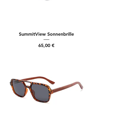
SummitView Sonnenbrille
Preis
65,00 €