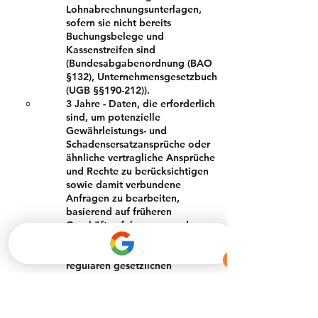
Lohnabrechnungsunterlagen,
sofern sie nicht bereits
Buchungsbelege und
Kassenstreifen sind
(Bundesabgabenordnung (BAO
§132), Unternehmensgesetzbuch
(UGB §§190-212)).
3 Jahre - Daten, die erforderlich
sind, um potenzielle
Gewährleistungs- und
Schadensersatzansprüche oder
ähnliche vertragliche Ansprüche
und Rechte zu berücksichtigen
sowie damit verbundene
Anfragen zu bearbeiten,
basierend auf früheren
Geschäftserfahrungen und
üblichen Branchenpraktiken,
werden für die Dauer der
regulären gesetzlichen
Verjährungsfrist von drei Jahren
gespeichert (§§ 1478, 1480
ABGB).