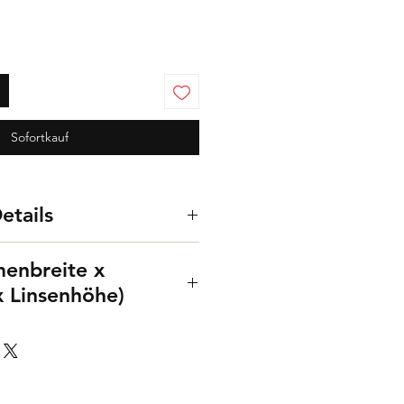
Sofortkauf
etails
ziert
enbreite x
x Linsenhöhe)
raholz Bügel
mm, Stegbreite 20 mm
hmen