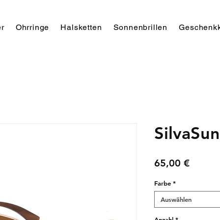
r
Ohrringe
Halsketten
Sonnenbrillen
Geschenkk
SilvaSun
Preis
65,00 €
Farbe
*
Auswählen
Anzahl
*