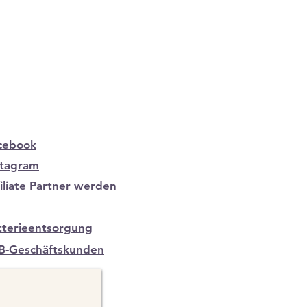
cebook
stagram
filiate Partner werden
tterieentsorgung
B-Geschäftskunden