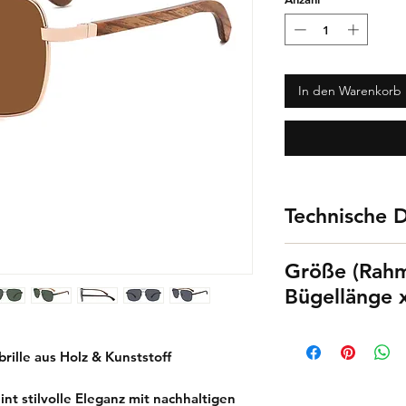
In den Warenkorb
Technische D
UV-400 Zertifi
Größe (Rahm
TAC-Gläser
Bügellänge 
Polarisiert
Walnuss & Zeb
145 x 149 x 49 
Edelstahl Ra
rille aus Holz & Kunststoff
nt stilvolle Eleganz mit nachhaltigen