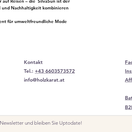
 auf Reisen – die SilvaSun ist der
til und Nachhaltigkeit kombinieren
ment für umweltfreundliche Mode
Kontakt
Fa
Tel.:
+43 6603573572
In
info@holzkarat.at
Af
Ba
B2
Newsletter und bleiben Sie Uptodate!