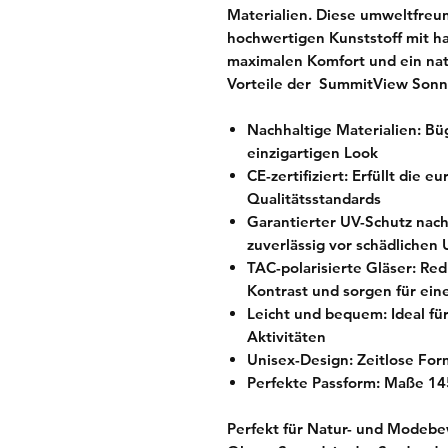
Materialien. Diese umweltfreun
hochwertigen Kunststoff mit ha
maximalen Komfort und ein nat
Vorteile der SummitView Sonn
Nachhaltige Materialien:
Büg
einzigartigen Look
CE-zertifiziert:
Erfüllt die eu
Qualitätsstandards
Garantierter UV-Schutz nac
zuverlässig vor schädlichen
TAC-polarisierte Gläser:
Redu
Kontrast und sorgen für eine
Leicht und bequem:
Ideal fü
Aktivitäten
Unisex-Design:
Zeitlose For
Perfekte Passform:
Maße 145
Perfekt für Natur- und Modeb