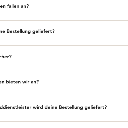
n fallen an?
ragen 4,90 € für Bestellungen unter 50 € nach Österreich u
 € nach Deutschland. Ab einem Bestellwert von 50 € (Österr
ne Bestellung geliefert?
 Versand kostenlos.
wir innerhalb von 1-2 Werktagen nach Österreich und 2-3 We
icher?
hlüsselte Zahlungswege, um deine Daten zu schützen.
n bieten wir an?
breite Auswahl an Zahlungsmöglichkeiten, um deinen Einkau
 Kreditkarte (Visa, Mastercard), PayPal, Klarna (Rechnung 
dienstleister wird deine Bestellung geliefert?
d Apple Pay.
ellung CO2-neutral mit der Österreichischen Post – schnell, 