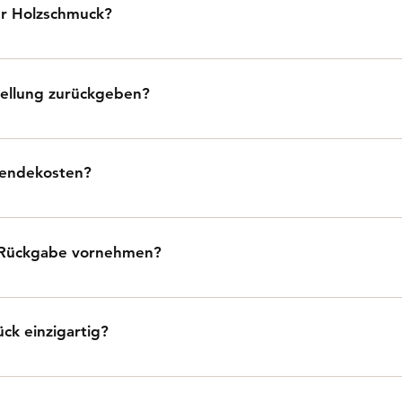
r Holzschmuck?
 werden aus nachhaltig gewonnenem Holz gefertigt, kombi
ien wie Edelstahl oder Silber.
tellung zurückgeben?
estellung innerhalb von 14 Tagen nach Erhalt zurückgeben.
sendekosten?
cksendung trägt der Kunde, es sei denn, die Rückgabe erfol
unsererseits.
 Rückgabe vornehmen?
ail an info@holzkarat.at mit deiner Bestellnummer und dem
ls zur Rücksendung. Nach Erhalt der Ware erstatten wir dir 
ck einzigartig?
produkt ist, hat jedes Schmuckstück eine individuelle Maser