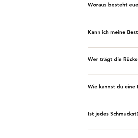
umweltfreundlich.
Woraus besteht eue
Unsere Schmuckstücke
hochwertigen Material
Kann ich meine Bes
Ja, du kannst deine B
Wer trägt die Rück
Die Kosten für die Rü
Mangels oder Fehlers 
Wie kannst du eine
Schicke uns eine E-M
senden dir alle Detai
Ist jedes Schmuckstü
umgehend.
Ja! Da Holz ein Natur
gleicht dem anderen.