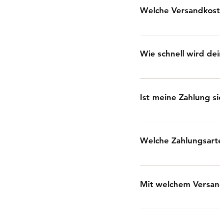
Welche Versandkoste
Die Versandkosten bet
Bestellungen unter 80
Wie schnell wird dei
(Deutschland) ist der
In der Regel liefern 
Deutschland.
Ist meine Zahlung s
Ja! Wir nutzen versc
Welche Zahlungsarte
Wir bieten dir eine 
möglich zu gestalten:
Mit welchem Versand
sowie Google Pay un
Wir liefern deine Best