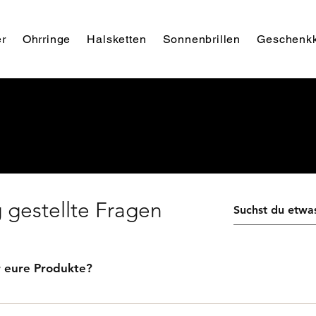
r
Ohrringe
Halsketten
Sonnenbrillen
Geschenkk
 gestellte Fragen
r eure Produkte?
 handgefertigten Holzschmuckstücke innerhalb von Deutschl