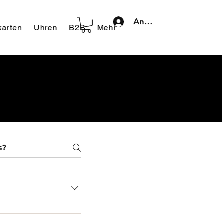
Anmelden
arten
Uhren
B2B
Mehr
and und Österreich.