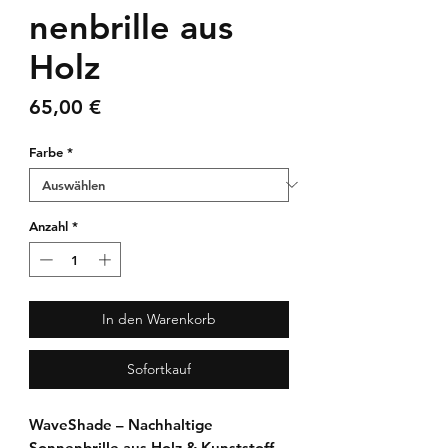
nenbrille aus
Holz
Preis
65,00 €
Farbe
*
Anzahl
*
In den Warenkorb
Sofortkauf
WaveShade – Nachhaltige
Sonnenbrille aus Holz & Kunststoff