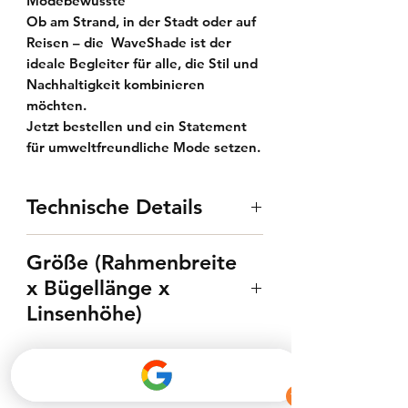
Modebewusste
Ob am Strand, in der Stadt oder auf
Reisen – die WaveShade ist der
ideale Begleiter für alle, die Stil und
Nachhaltigkeit kombinieren
möchten.
Jetzt bestellen und ein Statement
für umweltfreundliche Mode setzen.
Technische Details
UV-400 Zertifiziert
Größe (Rahmenbreite
TAC-Gläser
x Bügellänge x
Polarisiert
Linsenhöhe)
Zebraholz Bügel
Polycarbonat Rahmen
138 x 143 x 48 mm, Stegbreite
18 mm