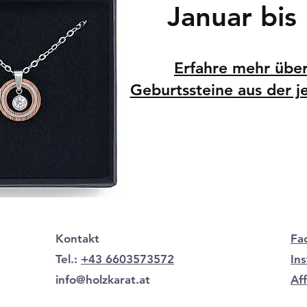
Januar bi
Erfahre mehr über
Geburtssteine aus der j
Kontakt
Fa
Tel.:
+43 6603573572
In
info@holzkarat.at
Af