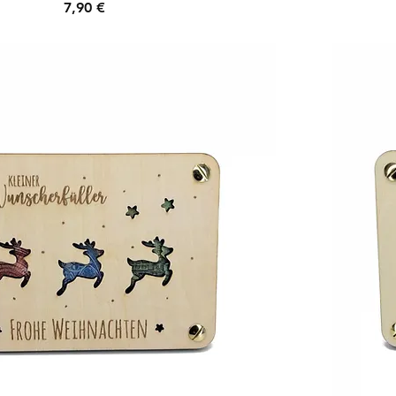
Preis
7,90 €