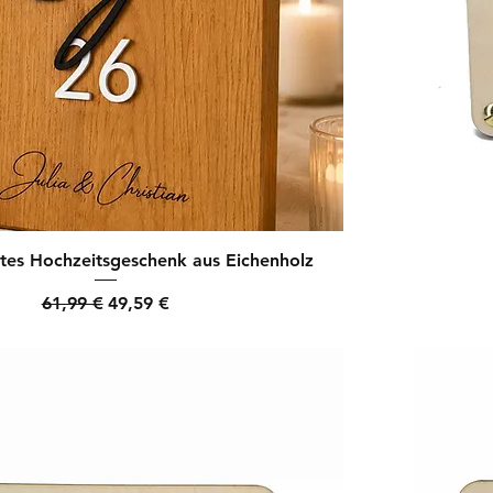
rtes Hochzeitsgeschenk aus Eichenholz
Standardpreis
Sale-Preis
61,99 €
49,59 €