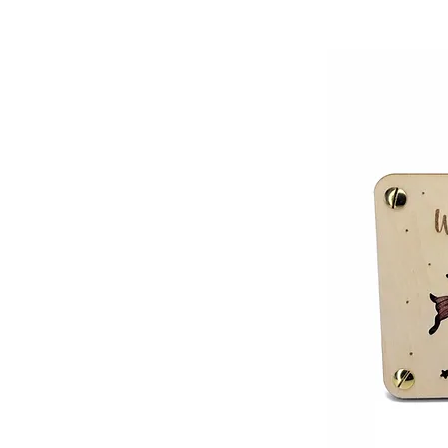
A29-RIDE
Maya-Blau
A30-Hirsch
Orange
A31-Ying&Yang
Original
A32-Berge
Phunk
A33-Reiseliebe
Pink
A34-Kompass
Rose-Pink
A35-HandRock
Royal-Blau
A36-Lotus
Ruby-Rot
A37-Sonnenwelle
Schwarz
A38-HandHangloose
Schwarz/Braun
A39-Musikherz
Schwarz/Schwarz
A40-Löwe2
Schwarz/Walnuss
B11-Herz
Shark-Grau
B12-Unendlich
Skylight-Blau
B13-Erde
Splash