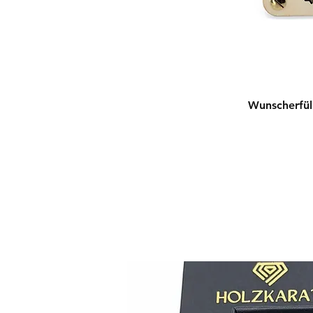
D14-Anker
D15-Engel
D16-Fisch
D17-Kreuz
D18-Stern
Wunscherfül