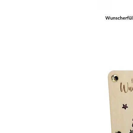
C11-Widder
Split
C12-Stier
Style
Wunscherfül
C13-Fisch
Violett
C14-Krebs
C15-Löwe
C16-Jungfrau
C17-Waage
C18-Skorpion
C19-Schütze
C20-Steinbock
C21-Wassermann
C22-Zwilling
D11-Herz
D12-Berge
D13-Unendlich