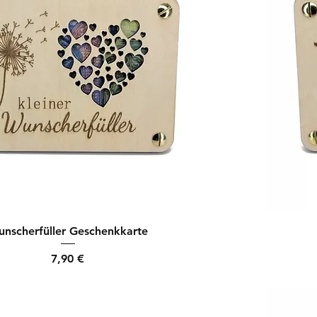
nscherfüller Geschenkkarte
Preis
7,90 €