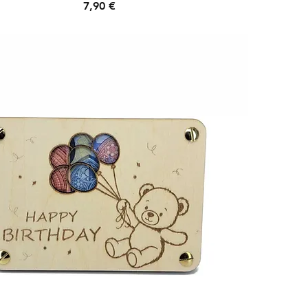
Preis
7,90 €