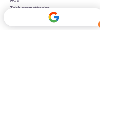
AGB
Zahlungsmethoden
Impressum
Datenschutz
Facebook
Instagram
Affiliate Partner werden
Batterieentsorgung
B2B-Geschäftskunden
Kontakt
Tel.:
+43 6603573572
info@holzkarat.at
Abonnieren Sie unseren Newsletter
und bleiben Sie Uptodate!
E-Mail-Adresse