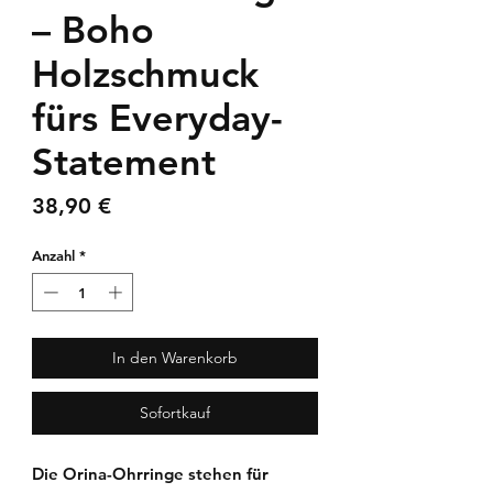
– Boho
Holzschmuck
fürs Everyday-
Statement
Preis
38,90 €
Anzahl
*
In den Warenkorb
Sofortkauf
Die
Orina-Ohrringe
stehen für