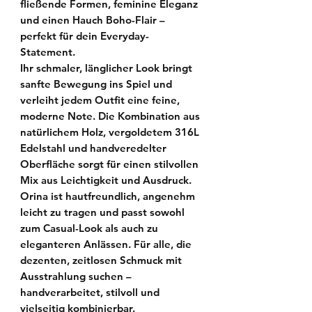
fließende Formen, feminine Eleganz
und einen Hauch Boho-Flair –
perfekt für dein
Everyday-
Statement
.
Ihr schmaler, länglicher Look bringt
sanfte Bewegung
ins Spiel und
verleiht jedem Outfit eine
feine,
moderne Note
. Die Kombination aus
natürlichem Holz, vergoldetem 316L
Edelstahl
und handveredelter
Oberfläche sorgt für einen stilvollen
Mix aus Leichtigkeit und Ausdruck.
Orina
ist hautfreundlich, angenehm
leicht zu tragen und passt sowohl
zum Casual-Look als auch zu
eleganteren Anlässen. Für alle, die
dezenten,
zeitlosen Schmuck mit
Ausstrahlung
suchen –
handverarbeitet, stilvoll und
vielseitig kombinierbar.