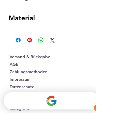
Material
Nussholz
Edelstahl 316l
24k vergoldet
Versand & Rückgabe
AGB
Zahlungsmethoden
Impressum
Datenschutz
Facebook
Instagram
Affiliate Partner werden
Batterieentsorgung