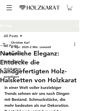
Beitrag
All Posts
Christian Karl
All Posts
6. Apr. 2025
2 Min. Lesezeit
Natürliche Eleganz:
Sonnenbrille
Entdecke die
Holzschmuck
Halsketten
handgefertigten Holz-
sonstiges
Halsketten von Holzkarat
In einer Welt voller kurzlebiger 
Trends sehnen wir uns nach Dingen 
mit Bestand. Schmuckstücke, die 
mehr bedeuten als nur Dekoration. 