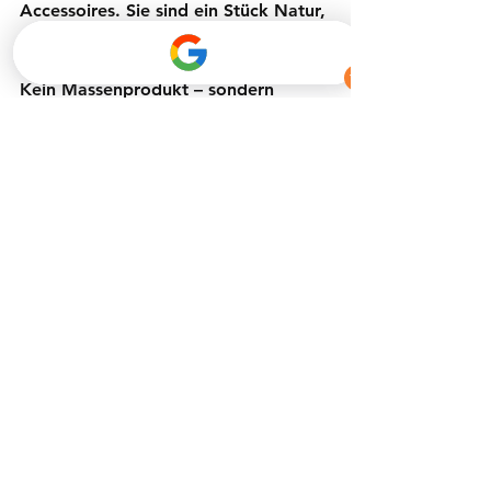
Accessoires. Sie sind ein Stück Natur, 
sorgfältig gestaltet, um deine 
Persönlichkeit zu unterstreichen. 
Kein Massenprodukt – sondern 
ehrliche Handarbeit, die bleibt.
👉👉 		Entdecke jetzt alle 
Modelle in unserer Halsketten-
Kollektion und finde 			dein 
ganz persönliches Lieblingsstück.
Hier zum Kollektion
Holzschmuck
Handgemacht
Halsketten
Unikate
Nachhaltiger Schmuck
Holz-Halskette
Geschenkideen
Naturmaterialien
Minimalistischer Schmuck
Schmuck aus Österreich