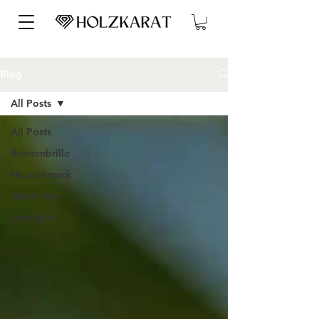
Blog
All Posts
All Posts
Sonnenbrille
Holzschmuck
Halsketten
sonstiges