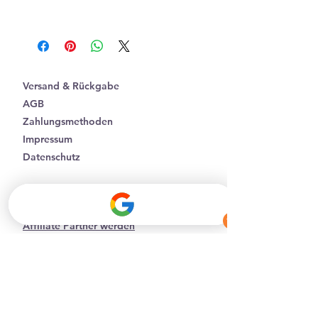
Nussholz
Edelstahl 316l
24k vergoldet
Versand & Rückgabe
AGB
Zahlungsmethoden
Impressum
Datenschutz
Facebook
Instagram
Affiliate Partner werden
Batterieentsorgung
B2B-Geschäftskunden
Kontakt