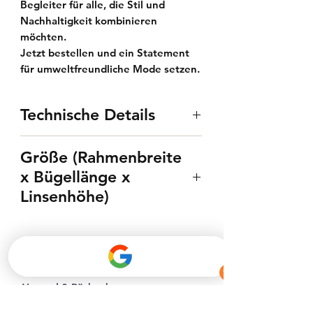
Begleiter für alle, die Stil und
Nachhaltigkeit kombinieren
möchten.
Jetzt bestellen und ein Statement
für umweltfreundliche Mode setzen.
Technische Details
UV-400 Zertifiziert
Größe (Rahmenbreite
TAC-Gläser
x Bügellänge x
Polarisiert
Linsenhöhe)
Rosenholz Bügel
Edelstahl Rahmen
140 x 155 x 46 mm, Stegbreite
20 mm
Versand & Rückgabe
AGB