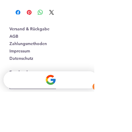
Nussholz
Edelstahl 316l
24k vergoldet
Versand & Rückgabe
AGB
Zahlungsmethoden
Impressum
Datenschutz
Facebook
Instagram
Affiliate Partner werden
Batterieentsorgung
B2B-Geschäftskunden
Kontakt
Tel.:
+43 6603573572