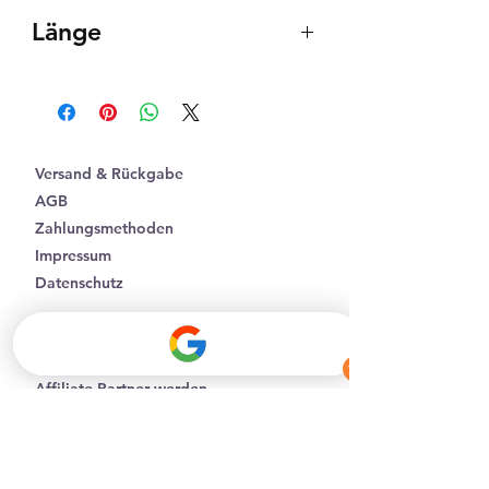
Nussholz
Länge
Edelstahl
24kVergoldet
410-460mm (verstellbar)
Versand & Rückgabe
AGB
Zahlungsmethoden
Impressum
Datenschutz
Facebook
Instagram
Affiliate Partner werden
Batterieentsorgung
B2B-Geschäftskunden