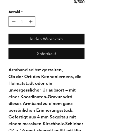
0/500
Anzahl
*
In den Warenkorb
Sofortkauf
Armband selbst gestalten,
Ob der Ort des Kennenlernens, die
Heimatstadt oder ein
unvergesslicher Urlaubsort – mit
einer Koordinaten-Gravur wird
dieses Armband zu einem ganz
persönlichen Erinnerungsstück.
Gefertigt aus 4 mm Segeltau mit
einem massiven Kirschholz-Schieber
(14 x 16 mm), doppelt geölt mit Bio-