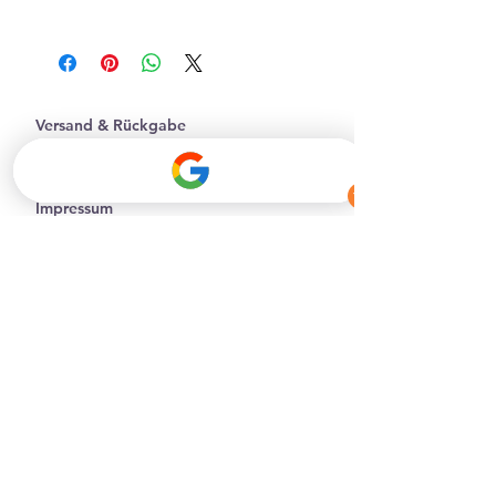
Personalisierte Produkte sind
von der Rückgabe
ausgeschlossen.
Versand & Rückgabe
AGB
Zahlungsmethoden
Impressum
Datenschutz
Facebook
Instagram
Affiliate Partner werden
Batterieentsorgung
B2B-Geschäftskunden
Kontakt
Tel.:
+43 6603573572