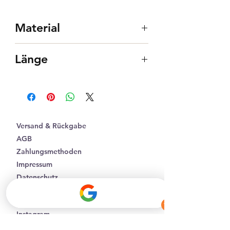
Material
Nussholz
Länge
Edelstahl
24K vergoldet
410-460mm (verstellbar)
Versand & Rückgabe
AGB
Zahlungsmethoden
Impressum
Datenschutz
Facebook
Instagram
Affiliate Partner werden