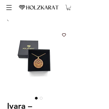
Ivara –