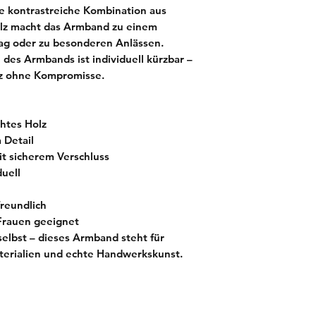
ie kontrastreiche Kombination aus
lz macht das Armband zu einem
ltag oder zu besonderen Anlässen.
 des Armbands ist individuell kürzbar
–
nz ohne Kompromisse.
htes Holz
 Detail
it sicherem Verschluss
duell
freundlich
Frauen geeignet
selbst – dieses Armband steht für
aterialien und echte Handwerkskunst.