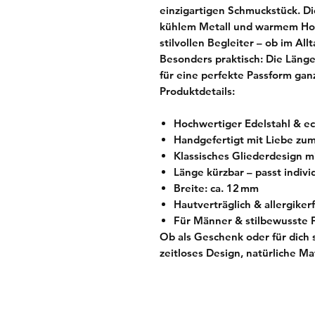
einzigartigen Schmuckstück. D
kühlem Metall und warmem Ho
stilvollen Begleiter – ob im Al
Besonders praktisch:
Die Länge
für eine perfekte Passform ga
Produktdetails:
Hochwertiger Edelstahl & ec
Handgefertigt mit Liebe zum
Klassisches Gliederdesign m
Länge kürzbar – passt indivi
Breite: ca. 12 mm
Hautverträglich & allergiker
Für Männer & stilbewusste 
Ob als Geschenk oder für dich 
zeitloses Design, natürliche M