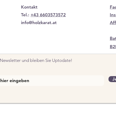
Kontakt
Fa
Tel.:
+43 6603573572
In
info@holzkarat.at
Af
Ba
B2
Newsletter und bleiben Sie Uptodate!
J