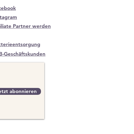
cebook
stagram
filiate Partner werden
tterieentsorgung
B-Geschäftskunden
etzt abonnieren