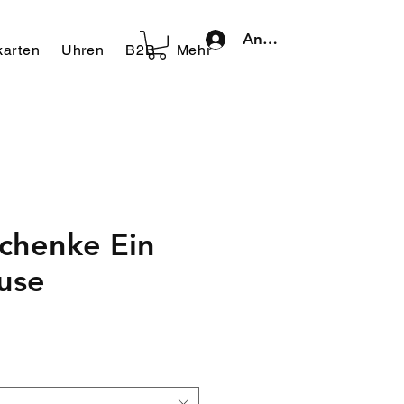
Anmelden
arten
Uhren
B2B
Mehr
chenke Ein
use