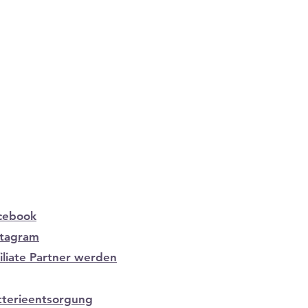
cebook
stagram
filiate Partner werden
tterieentsorgung