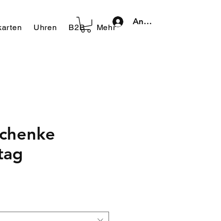
Anmelden
arten
Uhren
B2B
Mehr
chenke
tag