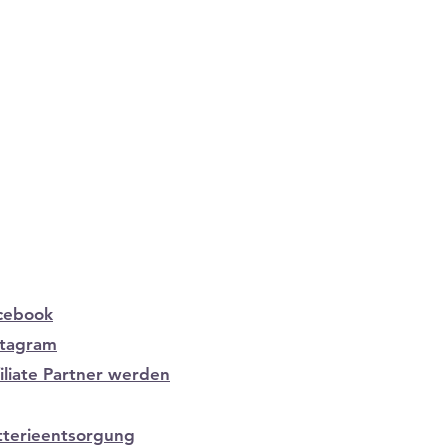
cebook
stagram
filiate Partner werden
tterieentsorgung