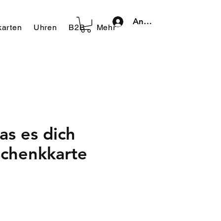
Anmelden
arten
Uhren
B2B
Mehr
as es dich
schenkkarte