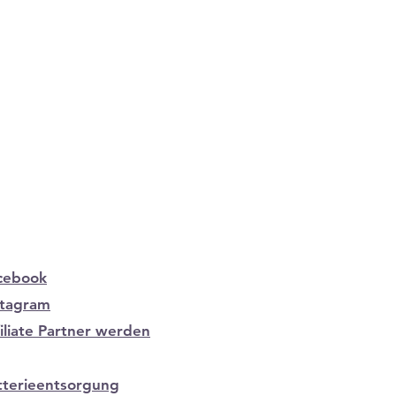
cebook
stagram
filiate Partner werden
tterieentsorgung