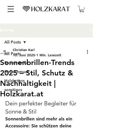
Beitrag
All Posts
Christian Karl
All Posts
10. Juni 2025
1 Min. Lesezeit
Sonnenbrillen-Trends
Sonnenbrille
2025 – Stil, Schutz &
Holzschmuck
Halsketten
Nachhaltigkeit |
sonstiges
Holzkarat.at
Dein perfekter Begleiter für 
Sonne & Stil
Sonnenbrillen sind mehr als ein 
Accessoire: Sie schützen deine 