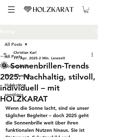
Beitrag
All Posts
Christian Karl
All Posts
11. Apr. 2025
2 Min. Lesezeit
🌞 Sonnenbrillen-Trends
Sonnenbrille
2025: Nachhaltig, stilvoll,
Holzschmuck
Halsketten
individuell – mit
sonstiges
HOLZKARAT
Wenn die Sonne lacht, sind sie unser 
täglicher Begleiter – doch 2025 geht 
die 
Sonnenbrille
 weit über ihren 
funktionalen Nutzen hinaus. Sie ist 