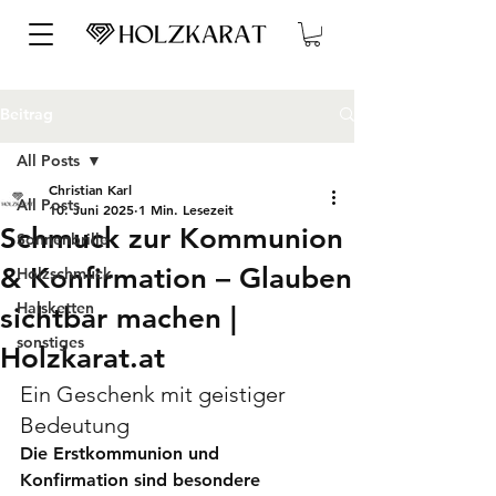
Beitrag
All Posts
Christian Karl
All Posts
10. Juni 2025
1 Min. Lesezeit
Schmuck zur Kommunion
Sonnenbrille
& Konfirmation – Glauben
Holzschmuck
Halsketten
sichtbar machen |
sonstiges
Holzkarat.at
Ein Geschenk mit geistiger 
Bedeutung
Die Erstkommunion und 
Konfirmation sind besondere 