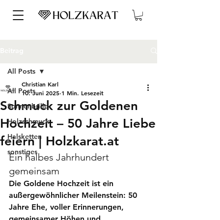
Beitrag
All Posts
Christian Karl
All Posts
10. Juni 2025
1 Min. Lesezeit
Schmuck zur Goldenen
Sonnenbrille
Hochzeit – 50 Jahre Liebe
Holzschmuck
Halsketten
feiern | Holzkarat.at
sonstiges
Ein halbes Jahrhundert 
gemeinsam
Die Goldene Hochzeit ist ein 
außergewöhnlicher Meilenstein: 50 
Jahre Ehe, voller Erinnerungen, 
gemeinsamer Höhen und 