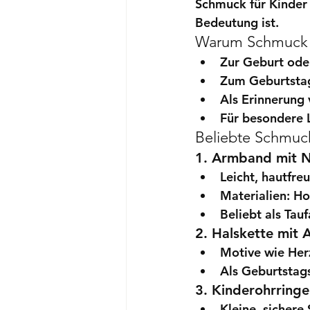
Schmuck für Kinder
Bedeutung ist.
Warum Schmuck f
Zur Geburt ode
Zum Geburtstag
Als Erinnerung
Für besondere
Beliebte Schmuck
1. Armband mit N
Leicht, hautfre
Materialien: H
Beliebt als 
Tau
2. Halskette mit
Motive wie Her
Als 
Geburtstags
3. Kinderohrringe
Kleine, sichere