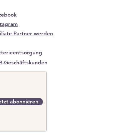
cebook
stagram
filiate Partner werden
tterieentsorgung
B-Geschäftskunden
etzt abonnieren