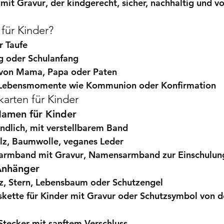
 mit Gravur
, der kindgerecht, sicher, nachhaltig und vo
ür Kinder?
r Taufe
 oder Schulanfang
 von Mama, Papa oder Paten
 Lebensmomente
 wie Kommunion oder Konfirmation
arten für Kinder
amen für Kinder
undlich, mit verstellbarem Band
olz, Baumwolle, veganes Leder
farmband mit Gravur
, 
Namensarmband zur Einschulun
 Anhänger
z, Stern, Lebensbaum oder Schutzengel
kette für Kinder mit Gravur
 oder 
Schutzsymbol von d
 Stecker mit sanftem Verschluss