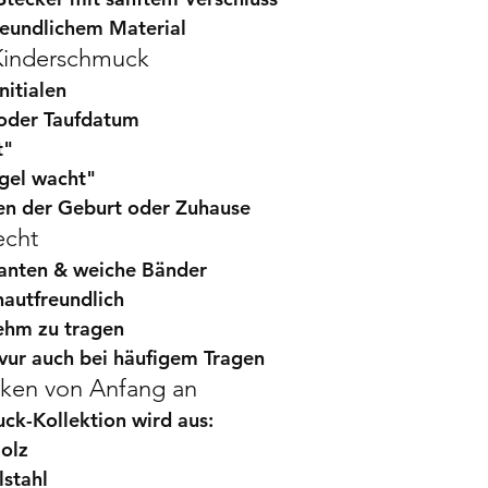
reundlichem Material
 Kinderschmuck
nitialen
oder Taufdatum
t"
gel wacht"
n der Geburt oder Zuhause
echt
anten & weiche Bänder
hautfreundlich
ehm zu tragen
vur
 auch bei häufigem Tragen
nken von Anfang an
ck-Kollektion wird aus:
olz
lstahl