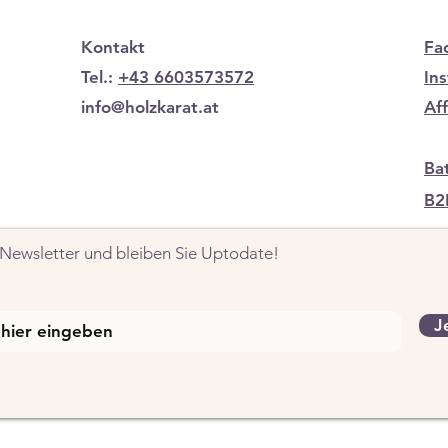
Kontakt
Fa
Tel.:
+43 6603573572
In
info@holzkarat.at
Af
Ba
B2
Newsletter und bleiben Sie Uptodate!
J