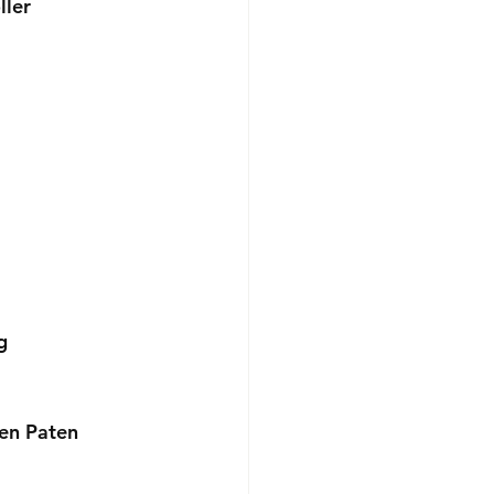
ller 
g
en Paten