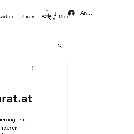
Anmelden
arten
Uhren
B2B
Mehr
rat.at
nerung, ein 
onderen 