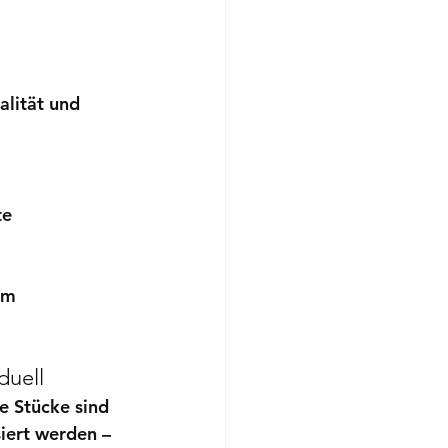
lität und 
te
um
duell
e Stücke sind 
iert werden – 