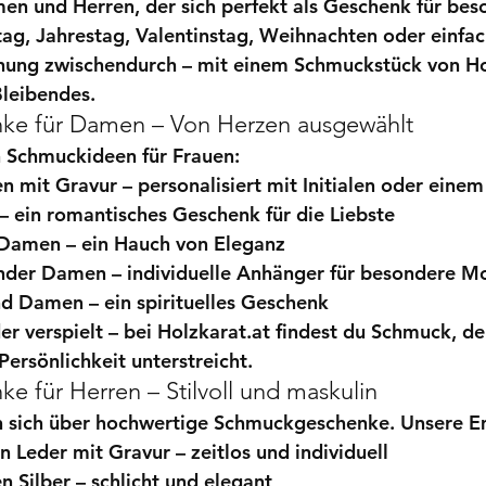
n und Herren, der sich perfekt als Geschenk für bes
tag
, 
Jahrestag
, 
Valentinstag
, 
Weihnachten
 oder einfac
chung zwischendurch – mit einem Schmuckstück von Ho
Bleibendes.
e für Damen – Von Herzen ausgewählt
n Schmuckideen für Frauen:
 mit Gravur
 – personalisiert mit Initialen oder ein
 – ein romantisches Geschenk für die Liebste
 Damen
 – ein Hauch von Eleganz
nder Damen
 – individuelle Anhänger für besondere 
nd Damen
 – ein spirituelles Geschenk
er verspielt – bei Holzkarat.at findest du Schmuck, de
Persönlichkeit unterstreicht.
 für Herren – Stilvoll und maskulin
 sich über hochwertige Schmuckgeschenke. Unsere E
 Leder mit Gravur
 – zeitlos und individuell
n Silber
 – schlicht und elegant