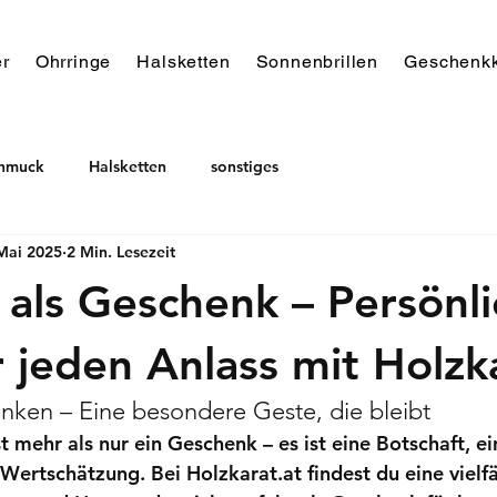
r
Ohrringe
Halsketten
Sonnenbrillen
Geschenkk
chmuck
Halsketten
sonstiges
Mai 2025
2 Min. Lesezeit
als Geschenk – Persönl
r jeden Anlass mit Holzk
ken – Eine besondere Geste, die bleibt
t mehr als nur ein Geschenk – es ist eine Botschaft, e
 Wertschätzung. Bei 
Holzkarat.at
 findest du eine vielf