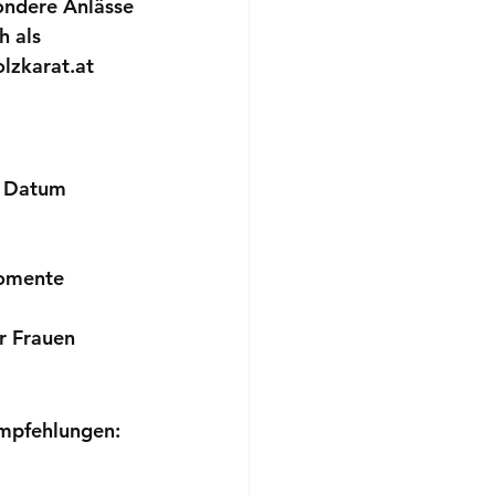
ondere Anlässe 
h als 
lzkarat.at 
em Datum
Momente
r Frauen 
mpfehlungen: