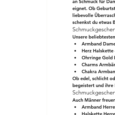
an Schmuck für Dame
eignet. Ob 
Geburts
liebevolle Überras
schenkst du etwas 
Schmuckgeschenk
Unsere beliebteste
Armband Damen
Herz Halskette
Ohrringe Gold
Charms Armbä
Chakra Armba
Ob edel, schlicht od
begeistert und ihre 
Schmuckgeschenke
Auch Männer freuen
Armband Herren
Halskette Herre