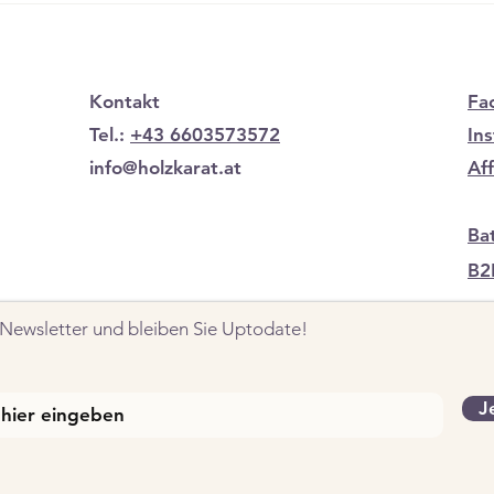
Anspruch....
Kontakt
Fa
Tel.:
+43 6603573572
In
info@holzkarat.at
Af
Ba
B2
Newsletter und bleiben Sie Uptodate!
J