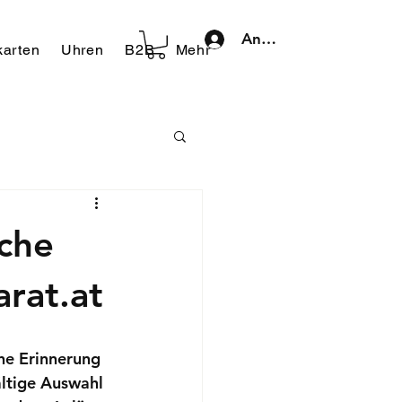
Anmelden
arten
Uhren
B2B
Mehr
iche
arat.at
ine Erinnerung 
ältige Auswahl 