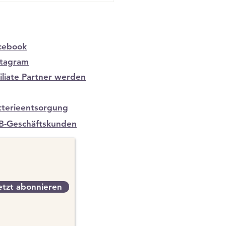
cebook
stagram
filiate Partner werden
tterieentsorgung
B-Geschäftskunden
etzt abonnieren