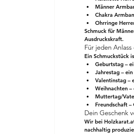
Männer Armban
Chakra Armban
Ohrringe Herre
Schmuck für Männer 
Ausdruckskraft.
Für jeden Anlas
Ein Schmuckstück i
Geburtstag
 – e
Jahrestag
 – ei
Valentinstag
 – 
Weihnachten
 –
Muttertag/Vate
Freundschaft
 –
Dein Geschenk von
Wir bei Holzkarat.a
nachhaltig produzie