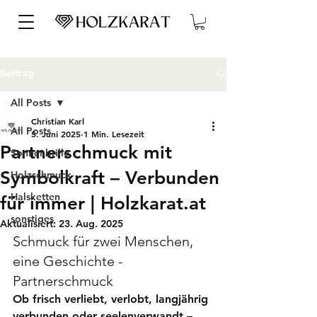
Beitrag
All Posts
Christian Karl
All Posts
5. Juni 2025
1 Min. Lesezeit
Partnerschmuck mit
Sonnenbrille
Symbolkraft – Verbunden
Holzschmuck
Halsketten
für immer | Holzkarat.at
sonstiges
Aktualisiert:
23. Aug. 2025
Schmuck für zwei Menschen, 
eine Geschichte - 
Partnerschmuck
Ob frisch verliebt, verlobt, langjährig 
verbunden oder seelenverwandt – 