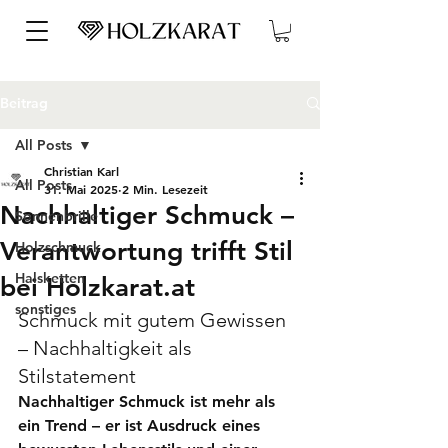
Beitrag
All Posts
Christian Karl
All Posts
31. Mai 2025
2 Min. Lesezeit
Nachhaltiger Schmuck –
Sonnenbrille
Verantwortung trifft Stil
Holzschmuck
Halsketten
bei Holzkarat.at
sonstiges
Schmuck mit gutem Gewissen 
– Nachhaltigkeit als 
Stilstatement
Nachhaltiger Schmuck ist mehr als 
ein Trend – er ist Ausdruck eines 