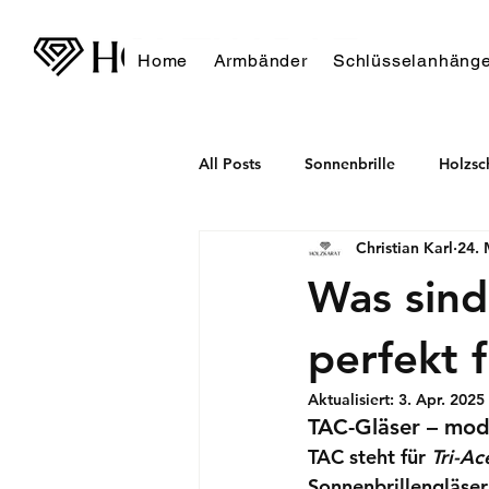
Home
Armbänder
Schlüsselanhänge
All Posts
Sonnenbrille
Holzs
Christian Karl
24. 
Was sind
perfekt 
Aktualisiert:
3. Apr. 2025
TAC-Gläser – mode
TAC steht für 
Tri-Ac
Sonnenbrillengläse