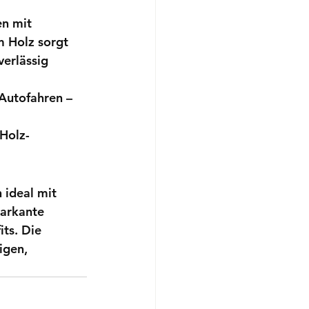
en mit 
 Holz sorgt 
erlässig 
Autofahren – 
Holz-
 ideal mit 
arkante 
ts. Die 
igen, 