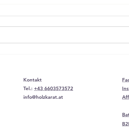
Holzschmuck für besondere
Stil
Anlässe: Einzigartige
Männ
Geschenke zum Jahrestag
trif
Kontakt
Fa
Tel.:
+43 6603573572
In
info@holzkarat.at
Af
Ba
B2