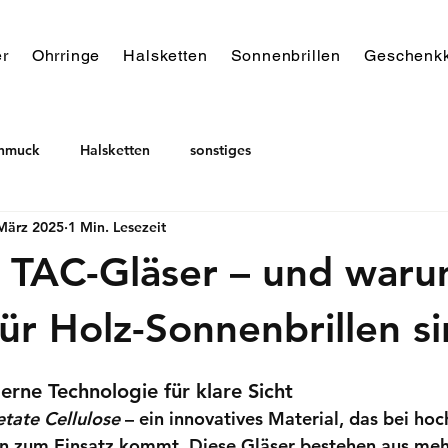
r
Ohrringe
Halsketten
Sonnenbrillen
Geschenkk
chmuck
Halsketten
sonstiges
März 2025
1 Min. Lesezeit
 TAC-Gläser – und waru
für Holz-Sonnenbrillen s
rne Technologie für klare Sicht
etate Cellulose
 – ein innovatives Material, das bei ho
rn zum Einsatz kommt. Diese Gläser bestehen aus meh