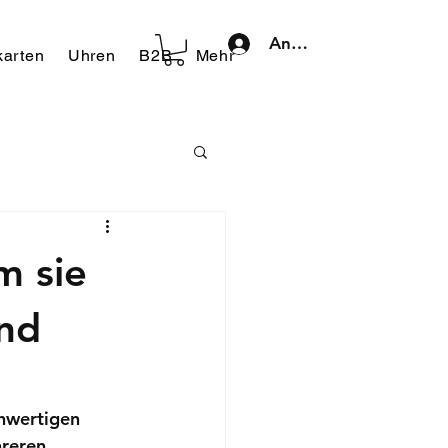
Anmelden
arten
Uhren
B2B
Mehr
m sie
ind
chwertigen 
reren 