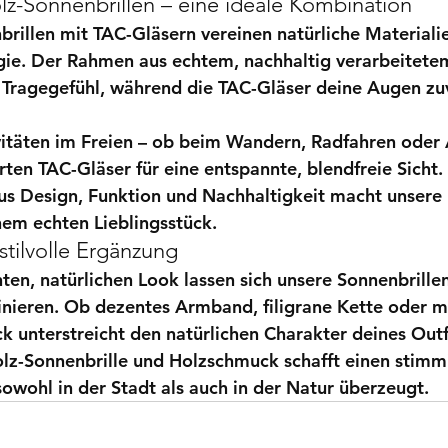
lz-Sonnenbrillen – eine ideale Kombination
brillen mit TAC-Gläsern
 vereinen natürliche Materiali
ie. Der Rahmen aus echtem, nachhaltig verarbeitetem
Tragegefühl, während die TAC-Gläser deine Augen zuv
itäten im Freien – ob beim Wandern, Radfahren oder 
rten TAC-Gläser für eine 
entspannte, blendfreie Sicht
.
us 
Design, Funktion und Nachhaltigkeit
 macht unsere 
nem echten Lieblingsstück.
stilvolle Ergänzung
ten, natürlichen Look lassen sich unsere Sonnenbrillen
nieren. Ob dezentes Armband, filigrane Kette oder m
k unterstreicht den natürlichen Charakter deines Outfi
lz-Sonnenbrille und Holzschmuck
 schafft einen stimm
sowohl in der Stadt als auch in der Natur überzeugt.