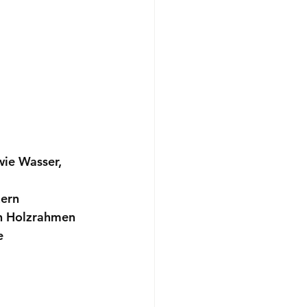
wie Wasser, 
zern
en Holzrahmen
e 