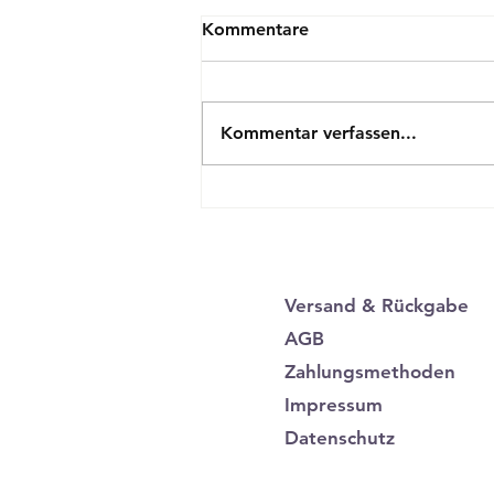
Kommentare
Kommentar verfassen...
Warum UV400-Schutz bei
Sonnenbrillen so wichtig ist
– Besonders bei Holz-
Sonnenbrillen
Versand & Rückgabe
AGB
Zahlungsmethoden
Impressum
Datenschutz