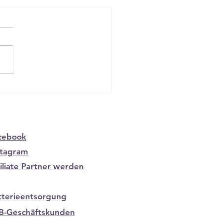
voller Holzschmuck für
er: Natürliche Eleganz
ft auf maskulinen Charme
cebook
stagram
filiate Partner werden
tterieentsorgung
B-Geschäftskunden