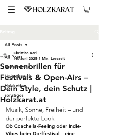
Beitrag
All Posts
Christian Karl
All Posts
18. Juni 2025
1 Min. Lesezeit
Sonnenbrillen für
Sonnenbrille
Festivals & Open-Airs –
Holzschmuck
Halsketten
Dein Style, dein Schutz |
sonstiges
Holzkarat.at
Musik, Sonne, Freiheit – und 
der perfekte Look
Ob Coachella-Feeling oder Indie-
Vibes beim Dorffestival – eine 