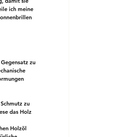
, damit sie 
ile ich meine 
onnenbrillen 
m Gegensatz zu 
echanische 
formungen 
 Schmutz zu 
ese das Holz 
hen Holzöl 
ürliche 