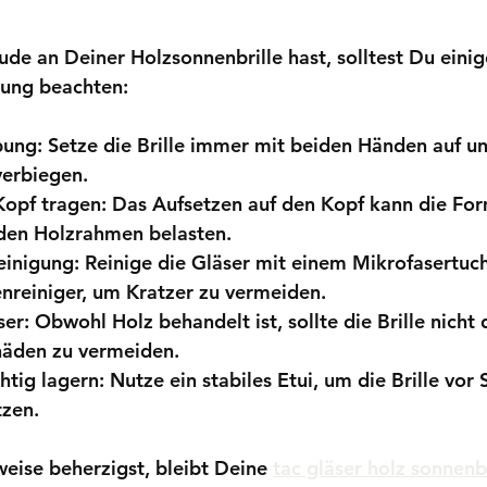
de an Deiner Holzsonnenbrille hast, solltest Du einig
zung beachten:
bung:
 Setze die Brille immer mit beiden Händen auf un
verbiegen.
Kopf tragen:
 Das Aufsetzen auf den Kopf kann die Form
den Holzrahmen belasten.
inigung:
 Reinige die Gläser mit einem Mikrofasertuc
lenreiniger, um Kratzer zu vermeiden.
ser:
 Obwohl Holz behandelt ist, sollte die Brille nicht 
äden zu vermeiden.
htig lagern:
 Nutze ein stabiles Etui, um die Brille vor
tzen.
ise beherzigst, bleibt Deine 
tac gläser holz sonnenbr