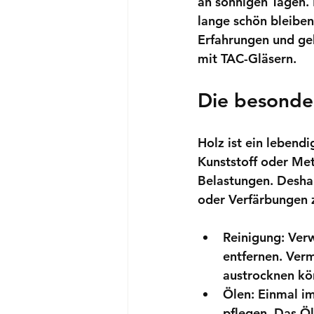
an sonnigen Tagen. D
lange schön bleiben 
Erfahrungen und geb
mit TAC-Gläsern
.
Die besonder
Holz ist ein lebend
Kunststoff oder Met
Belastungen. Deshal
oder Verfärbungen 
Reinigung:
 Ver
entfernen. Verm
austrocknen kö
Ölen:
 Einmal i
pflegen. Das Öl