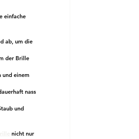
e einfache 
d ab, um die 
 der Brille 
h und einem 
dauerhaft nass 
 Staub und 
ille
 nicht nur 