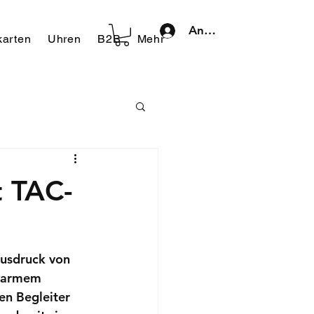
Anmelden
arten
Uhren
B2B
Mehr
t TAC-
Ausdruck von 
 warmem 
n Begleiter 