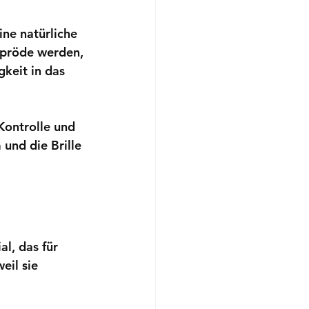
ne natürliche 
spröde werden, 
keit in das 
Kontrolle und 
und die Brille 
l, das für 
eil sie 