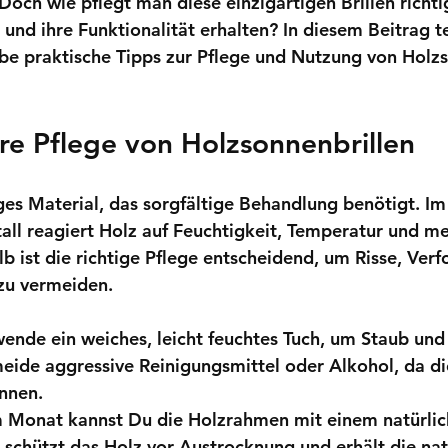
och wie pflegt man diese einzigartigen Brillen richtig
und ihre Funktionalität erhalten? In diesem Beitrag te
e praktische Tipps zur 
Pflege und Nutzung von Holzs
e Pflege von Holzsonnenbrillen
iges Material, das sorgfältige Behandlung benötigt. I
all reagiert Holz auf Feuchtigkeit, Temperatur und m
b ist die richtige Pflege entscheidend, um Risse, Ver
zu vermeiden.
wende ein weiches, leicht feuchtes Tuch, um Staub und
eide aggressive Reinigungsmittel oder Alkohol, da di
nnen.
m Monat kannst Du die Holzrahmen mit einem natürlic
 schützt das Holz vor Austrocknung und erhält die nat