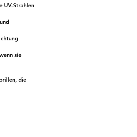
e UV-Strahlen 
 und 
ichtung 
 wenn sie 
illen, die 