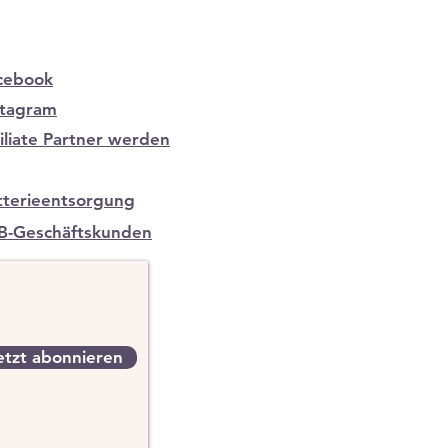
cebook
stagram
filiate Partner werden
tterieentsorgung
B-Geschäftskunden
etzt abonnieren