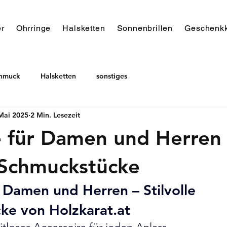
r
Ohrringe
Halsketten
Sonnenbrillen
Geschenkk
chmuck
Halsketten
sonstiges
Mai 2025
2 Min. Lesezeit
 für Damen und Herren
e Schmuckstücke
 Damen und Herren – Stilvolle 
ke von 
Holzkarat.at