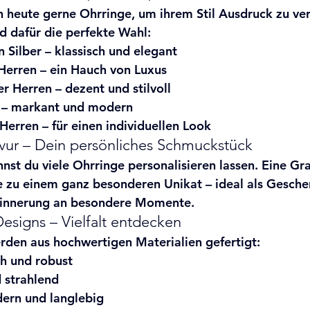
heute gerne Ohrringe, um ihrem Stil Ausdruck zu ver
nd dafür die perfekte Wahl:
 Silber
 – klassisch und elegant
Herren
 – ein Hauch von Luxus
er Herren
 – dezent und stilvoll
 – markant und modern
 Herren
 – für einen individuellen Look
vur – Dein persönliches Schmuckstück
nst du viele Ohrringe personalisieren lassen. Eine 
Gra
e zu einem ganz besonderen Unikat – ideal als Geschen
Erinnerung an besondere Momente.
esigns – Vielfalt entdecken
rden aus hochwertigen Materialien gefertigt:
ch und robust
d strahlend
ern und langlebig