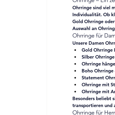
Ohrringe – Ein ze
Ohrringe sind viel m
Individualität. Ob k
Gold Ohrringe
 oder
Auswahl an Ohrring
Ohrringe für Dam
Unsere 
Damen Ohrr
Gold Ohrringe
Silber Ohrring
Ohrringe häng
Boho Ohrringe
Statement Ohr
Ohrringe mit S
Ohrringe mit A
Besonders beliebt s
transportieren und 
Ohrringe für Her