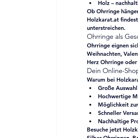
Holz
 – nachhalt
Ob 
Ohrringe hänge
Holzkarat.at findest
unterstreichen.
Ohrringe als Ges
Ohrringe eignen sic
Weihnachten, Valent
Herz Ohrringe
 oder
Dein Online-Shop
Warum bei Holzkara
Große Auswahl
Hochwertige Ma
Möglichkeit zur
Schneller Versa
Nachhaltige Pr
Besuche jetzt 
Holzk
Silber Ohrringen
, 
B