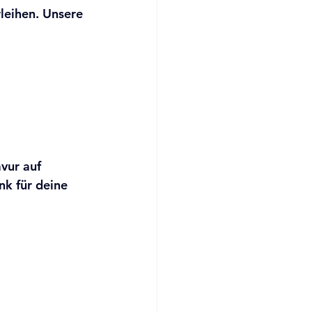
leihen. Unsere 
vur auf 
k für deine 