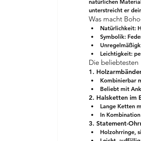
natürlichen Materia
unterstreicht er dein
Was macht Boho
Natürlichkeit
: 
Symbolik
: Fed
Unregelmäßigk
Leichtigkeit
: p
Die beliebtesten
1. Holzarmbänder
Kombinierbar mi
Beliebt mit 
Ank
2. Halsketten im E
Lange Ketten m
In Kombination
3. Statement-Ohrr
Holzohrringe
, 
s
Leicht, auffäll