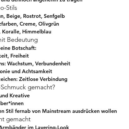
o-Stils
un, Beige, Rostrot, Senfgelb
zfarben, Creme, Olivgrün
s, Koralle, Himmelblau
it Bedeutung
eine Botschaft:
keit, Freiheit
ns
: Wachstum, Verbundenheit
onie und Achtsamkeit
zeichen
: Zeitlose Verbindung
o-Schmuck gemacht?
 und Kreative
aber*innen
hren Stil fernab von Mainstream ausdrücken wollen
cht gemacht
 Armbänder im 
Layering-Look