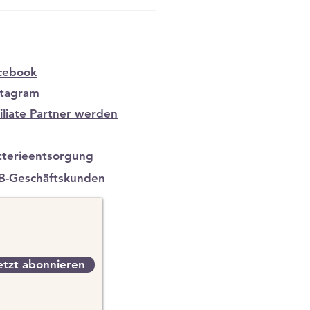
ld für...
cebook
stagram
filiate Partner werden
tterieentsorgung
B-Geschäftskunden
etzt abonnieren