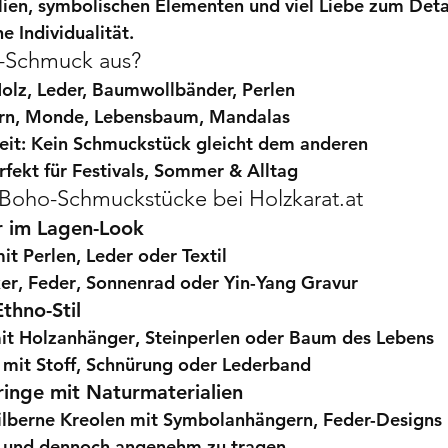
lien
, 
symbolischen Elementen
 und viel Liebe zum Deta
e Individualität.
-Schmuck aus?
Holz, Leder, Baumwollbänder, Perlen
ern, Monde, Lebensbaum, Mandalas
eit
: Kein Schmuckstück gleicht dem anderen
erfekt für Festivals, Sommer & Alltag
 Boho-Schmuckstücke bei 
Holzkarat.at
 im Lagen-Look
t Perlen, Leder oder Textil
er
, 
Feder
, 
Sonnenrad
 oder 
Yin-Yang Gravur
thno-Stil
it 
Holzanhänger
, 
Steinperlen
 oder 
Baum des Lebens
 mit Stoff, Schnürung oder Lederband
inge mit Naturmaterialien
ilberne Kreolen mit Symbolanhängern
, 
Feder-Designs
ig und dennoch angenehm zu tragen