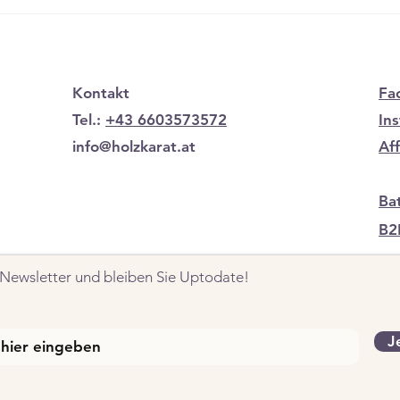
von Stil, Charakter und
Sinnbi
Anspruch....
Kontakt
Fa
Tel.:
+43 6603573572
In
info@holzkarat.at
Af
Ba
B2
Newsletter und bleiben Sie Uptodate!
J