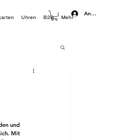
Anmelden
arten
Uhren
B2B
Mehr
nden und 
sich. Mit 