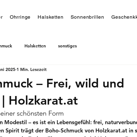
r
Ohrringe
Halsketten
Sonnenbrillen
Geschenkk
chmuck
Halsketten
sonstiges
uni 2025
1 Min. Lesezeit
muck – Frei, wild und
 | Holzkarat.at
 seiner schönsten Form
n Modestil – es ist ein Lebensgefühl: frei, naturverbu
n Spirit trägt der 
Boho-Schmuck von Holzkarat.at
 in 