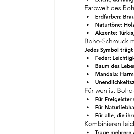
Farbwelt des Boh
Erdfarben
: Bra
Naturtöne
: Hol
Akzente
: Türki
Boho-Schmuck m
Jedes Symbol trägt 
Feder
: Leichtig
Baum des Lebe
Mandala
: Harm
Unendlichkeits
Für wen ist Boh
Für Freigeister
Für Naturliebh
Für alle, die i
Kombinieren lei
Trage mehrere