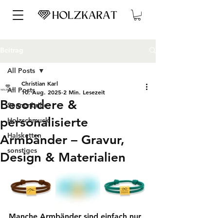
Beitrag
All Posts
Christian Karl
All Posts
10. Aug. 2025
2 Min. Lesezeit
Besondere &
Sonnenbrille
personalisierte
Holzschmuck
Halsketten
Armbänder – Gravur,
sonstiges
Design & Materialien
Manche Armbänder sind einfach nur 