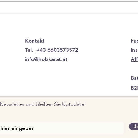
Holzschmuck für besondere
Stil
Anlässe: Einzigartige
Männ
Geschenke zum Jahrestag
trif
Kontakt
Fa
Tel.:
+43 6603573572
In
info@holzkarat.at
Af
Ba
B2
Newsletter und bleiben Sie Uptodate!
J