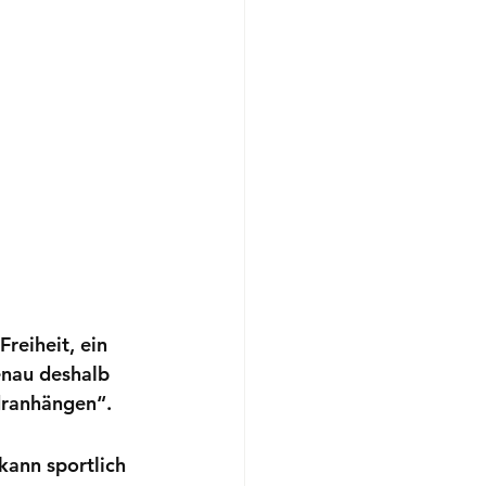
reiheit, ein 
enau deshalb 
dranhängen“.
kann sportlich 