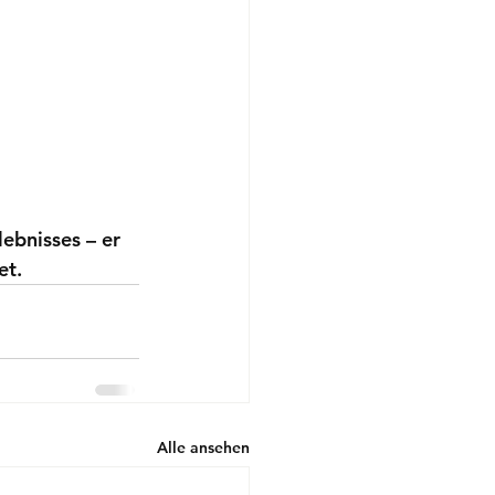
ebnisses – er 
et.
Alle ansehen