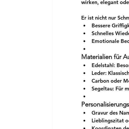
wirken, elegant oder
Er ist nicht nur Sch
Bessere Griffig
Schnelles Wied
Emotionale Be
Materialien für 
Edelstahl:
 Beso
Leder:
 Klassis
Carbon oder Me
Segeltau:
 Für 
Personalisierungs
Gravur des Nam
Lieblingszitat 
Koordinaten de