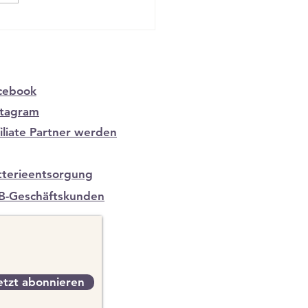
voller Holzschmuck für
er: Natürliche Eleganz
ft auf maskulinen Charme
cebook
stagram
filiate Partner werden
tterieentsorgung
B-Geschäftskunden
etzt abonnieren