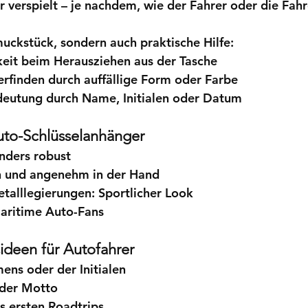
 verspielt – je nachdem, wie der Fahrer oder die Fahre
muckstück, sondern auch praktische Hilfe:
keit
 beim Herausziehen aus der Tasche
erfinden
 durch auffällige Form oder Farbe
deutung
 durch Name, Initialen oder Datum
Auto-Schlüsselanhänger
nders robust
ch und angenehm in der Hand
talllegierungen:
 Sportlicher Look
maritime Auto-Fans
ideen für Autofahrer
ens oder der Initialen
oder Motto
s ersten Roadtrips