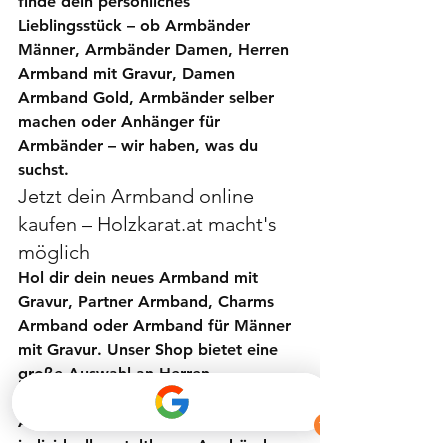
finde dein persönliches 
Lieblingsstück – ob 
Armbänder 
Männer
, 
Armbänder Damen
, 
Herren 
Armband mit Gravur
, 
Damen 
Armband Gold
, 
Armbänder selber 
machen
 oder 
Anhänger für 
Armbänder
 – wir haben, was du 
suchst.
Jetzt dein Armband online 
kaufen – Holzkarat.at macht's 
möglich
Hol dir dein neues 
Armband mit 
Gravur
, 
Partner Armband
, 
Charms 
Armband
 oder 
Armband für Männer 
mit Gravur
. Unser Shop bietet eine 
große Auswahl an 
Herren 
Armbändern
, 
Damen Armbändern
, 
Armbändern mit Gravur
 und 
individuell gestaltbaren Armbändern
. 