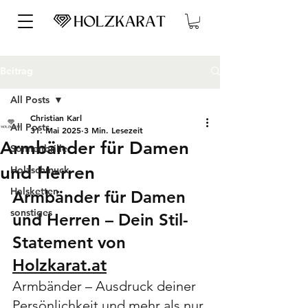
Beitrag
All Posts
Christian Karl
All Posts
31. Mai 2025
3 Min. Lesezeit
Armbänder für Damen
Sonnenbrille
und Herren
Holzschmuck
Halsketten
Armbänder für Damen 
sonstiges
und Herren – Dein Stil-
Statement von 
Holzkarat.at
Armbänder – Ausdruck deiner 
Persönlichkeit und mehr als nur 